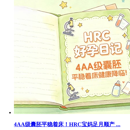
4AA级囊胚平稳着床！HRC宝妈足月顺产 ...