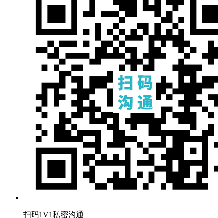
扫码1V1私密沟通