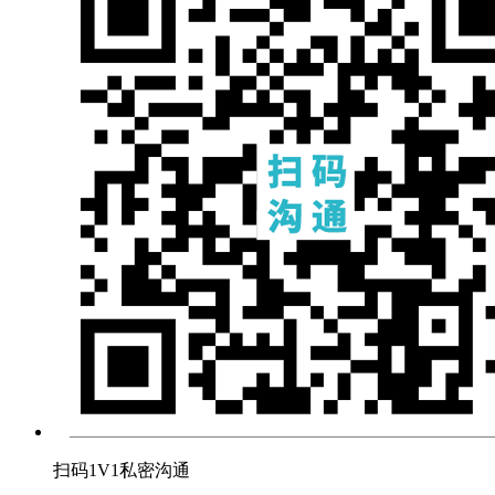
扫码1V1私密沟通