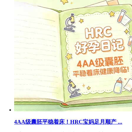
4AA级囊胚平稳着床！HRC宝妈足月顺产 ...