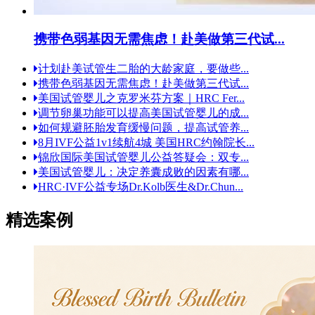
携带色弱基因无需焦虑！赴美做第三代试...
计划赴美试管生二胎的大龄家庭，要做些...
携带色弱基因无需焦虑！赴美做第三代试...
美国试管婴儿之克罗米芬方案｜HRC Fer...
调节卵巢功能可以提高美国试管婴儿的成...
如何规避胚胎发育缓慢问题，提高试管养...
8月IVF公益1v1续航4城 美国HRC约翰院长...
锦欣国际美国试管婴儿公益答疑会：双专...
美国试管婴儿：决定养囊成败的因素有哪...
HRC·IVF公益专场Dr.Kolb医生&Dr.Chun...
精选案例