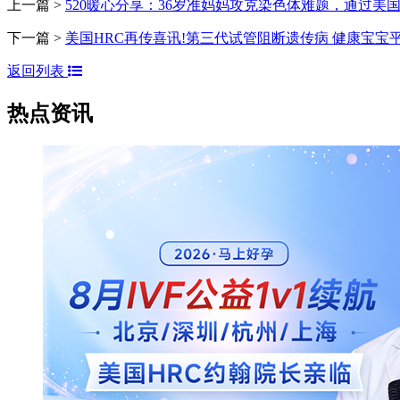
上一篇 >
520暖心分享：36岁准妈妈攻克染色体难题，通过美
下一篇 >
美国HRC再传喜讯!第三代试管阻断遗传病 健康宝宝
返回列表
热点资讯