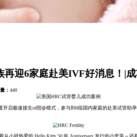
族再迎6家庭赴美IVF好消息！|
量：
440
再度开启极速接生or陪诊模式，参与到6组国内家庭的赴美试管助孕
爱的 Hello Kitty 50 年 Anniversary 发行的