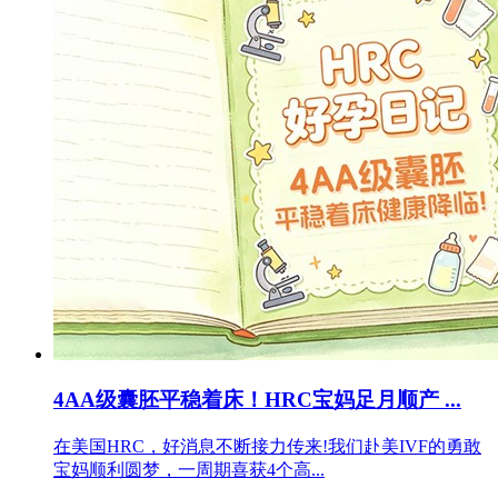
4AA级囊胚平稳着床！HRC宝妈足月顺产 ...
在美国HRC，好消息不断接力传来!我们赴美IVF的勇敢
宝妈顺利圆梦，一周期喜获4个高...