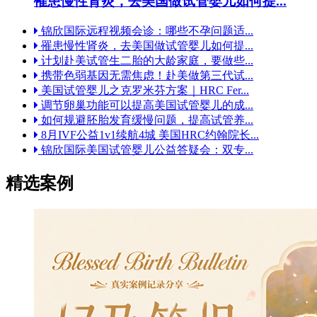
罹患慢性肾炎，去美国做试管婴儿如何提...
锦欣国际远程视频会诊：哪些不孕问题适...
罹患慢性肾炎，去美国做试管婴儿如何提...
计划赴美试管生二胎的大龄家庭，要做些...
携带色弱基因无需焦虑！赴美做第三代试...
美国试管婴儿之克罗米芬方案｜HRC Fer...
调节卵巢功能可以提高美国试管婴儿的成...
如何规避胚胎发育缓慢问题，提高试管养...
8月IVF公益1v1续航4城 美国HRC约翰院长...
锦欣国际美国试管婴儿公益答疑会：双专...
精选案例