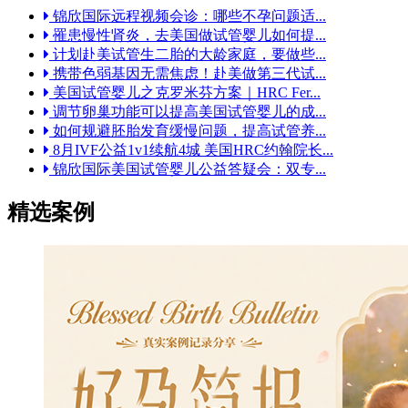
锦欣国际远程视频会诊：哪些不孕问题适...
罹患慢性肾炎，去美国做试管婴儿如何提...
计划赴美试管生二胎的大龄家庭，要做些...
携带色弱基因无需焦虑！赴美做第三代试...
美国试管婴儿之克罗米芬方案｜HRC Fer...
调节卵巢功能可以提高美国试管婴儿的成...
如何规避胚胎发育缓慢问题，提高试管养...
8月IVF公益1v1续航4城 美国HRC约翰院长...
锦欣国际美国试管婴儿公益答疑会：双专...
精选案例