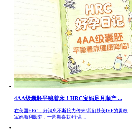
4AA级囊胚平稳着床！HRC宝妈足月顺产 ...
在美国HRC，好消息不断接力传来!我们赴美IVF的勇敢
宝妈顺利圆梦，一周期喜获4个高...