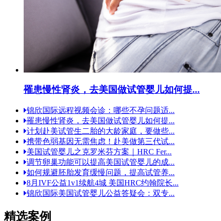
罹患慢性肾炎，去美国做试管婴儿如何提...
锦欣国际远程视频会诊：哪些不孕问题适...
罹患慢性肾炎，去美国做试管婴儿如何提...
计划赴美试管生二胎的大龄家庭，要做些...
携带色弱基因无需焦虑！赴美做第三代试...
美国试管婴儿之克罗米芬方案｜HRC Fer...
调节卵巢功能可以提高美国试管婴儿的成...
如何规避胚胎发育缓慢问题，提高试管养...
8月IVF公益1v1续航4城 美国HRC约翰院长...
锦欣国际美国试管婴儿公益答疑会：双专...
精选案例