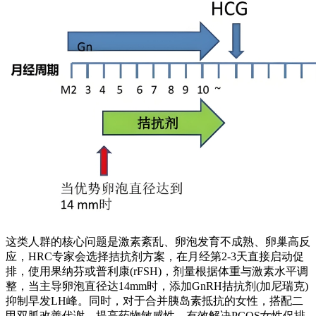
这类人群的核心问题是激素紊乱、卵泡发育不成熟、卵巢高反
应，HRC专家会选择拮抗剂方案，在月经第2-3天直接启动促
排，使用果纳芬或普利康(rFSH)，剂量根据体重与激素水平调
整，当主导卵泡直径达14mm时，添加GnRH拮抗剂(加尼瑞克)
抑制早发LH峰。同时，对于合并胰岛素抵抗的女性，搭配二
甲双胍改善代谢，提高药物敏感性，有效解决PCOS女性促排