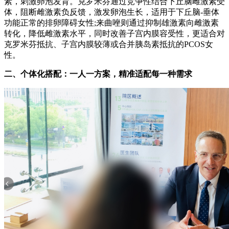
素，刺激卵泡发育。克罗米芬通过竞争性结合下丘脑雌激素受
体，阻断雌激素负反馈，激发卵泡生长，适用于下丘脑-垂体
功能正常的排卵障碍女性;来曲唑则通过抑制雄激素向雌激素
转化，降低雌激素水平，同时改善子宫内膜容受性，更适合对
克罗米芬抵抗、子宫内膜较薄或合并胰岛素抵抗的PCOS女
性。
二、个体化搭配：一人一方案，精准适配每一种需求