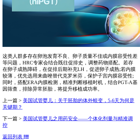
这类人群多存在卵泡发育不良、卵子质量不佳或内膜容受性差
等问题，HRC专家会结合既往促排史，调整药物搭配。若存
在卵子成熟障碍，在促排后期补充LH，促进卵子成熟;若内膜
较薄，优先选用来曲唑替代克罗米芬，保护子宫内膜容受性;
同时，搭配ERA内膜检测，精准判断移植时机，结合PGT-A基
因筛查，排除异常胚胎，将提升移植成功率。
上一篇 >
美国试管婴儿：关于胚胎的体外蜕变，5-6天为何是
关键期？
下一篇 >
美国试管婴儿之用药安全——个体化剂量与精准调
控
返回列表