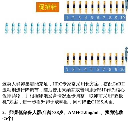
这类人群卵巢潜能充足，HRC专家常采用长方案，搭配GnRH
激动剂进行降调节，随后使用果纳芬或普利康(rFSH)作为核心
促排药物，并根据卵泡发育情况逐步调整。取卵前采用“双扳
机”方案，进一步提升卵子成熟度，同时降低OHSS风险。
2、卵巢低储备人群(年龄>38岁、AMH<1.0ng/mL、窦卵泡数
<5个)