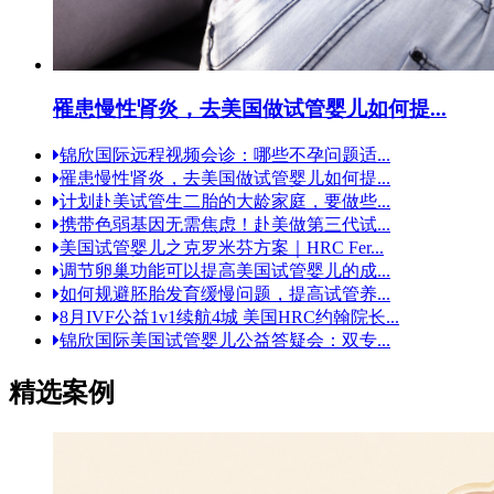
罹患慢性肾炎，去美国做试管婴儿如何提...
锦欣国际远程视频会诊：哪些不孕问题适...
罹患慢性肾炎，去美国做试管婴儿如何提...
计划赴美试管生二胎的大龄家庭，要做些...
携带色弱基因无需焦虑！赴美做第三代试...
美国试管婴儿之克罗米芬方案｜HRC Fer...
调节卵巢功能可以提高美国试管婴儿的成...
如何规避胚胎发育缓慢问题，提高试管养...
8月IVF公益1v1续航4城 美国HRC约翰院长...
锦欣国际美国试管婴儿公益答疑会：双专...
精选案例