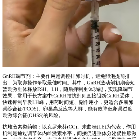
GnRH调节剂：主要作用是调控排卵时机，避免卵泡提前排
出，为取卵操作争取最佳时间。其中，GnRH激动剂初期会短
暂刺激垂体释放FSH、LH，随后抑制垂体功能，实现降调节
效果，常用于长方案中;GnRH拮抗剂则直接阻断GnRH受体，
快速抑制早发LH峰，用药时间短、副作用小，更适合多囊卵
巢综合征(PCOS)、卵巢高反应等人群，能有效降低卵巢过度
刺激综合征(OHSS)的风险。
抗雌激素类药物：以克罗米芬(CC)、来曲唑(LE)为代表，作用
机制是通过调节体内雌激素水平，间接促进垂体分泌促性腺激